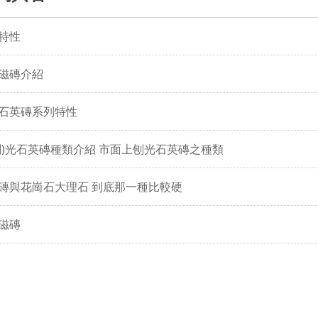
特性
磁磚介紹
石英磚系列特性
刨)光石英磚種類介紹 市面上刨光石英磚之種類
磚與花崗石大理石 到底那一種比較硬
磁磚