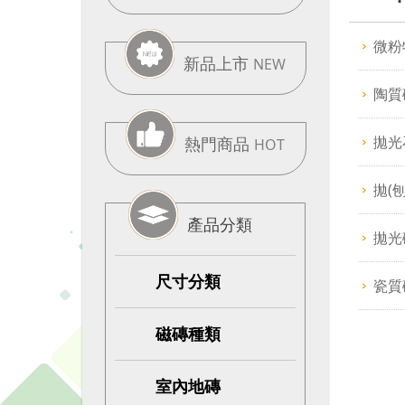
微粉
新品上市
NEW
陶質
拋光
熱門商品
HOT
拋(
產品分類
拋光
尺寸分類
瓷質
磁磚種類
室內地磚